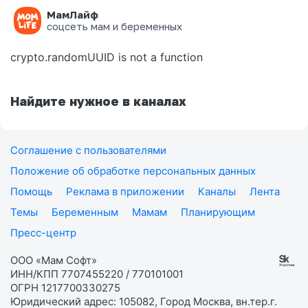
МамЛайф
Ошибка на странице
соцсеть мам и беременных
crypto.randomUUID is not a function
Найдите нужное в каналах
Соглашение с пользователями
Положение об обработке персональных данных
Помощь
Реклама в приложении
Каналы
Лента
Темы
Беременным
Мамам
Планирующим
Пресс-центр
ООО «Мам Софт»
ИНН/КПП 7707455220 / 770101001
ОГРН 1217700330275
Юридический адрес: 105082, Город Москва, вн.тер.г.