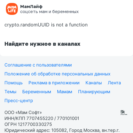
МамЛайф
Ошибка на странице
соцсеть мам и беременных
crypto.randomUUID is not a function
Найдите нужное в каналах
Соглашение с пользователями
Положение об обработке персональных данных
Помощь
Реклама в приложении
Каналы
Лента
Темы
Беременным
Мамам
Планирующим
Пресс-центр
ООО «Мам Софт»
ИНН/КПП 7707455220 / 770101001
ОГРН 1217700330275
Юридический адрес: 105082, Город Москва, вн.тер.г.