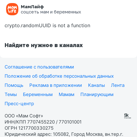
МамЛайф
Ошибка на странице
соцсеть мам и беременных
crypto.randomUUID is not a function
Найдите нужное в каналах
Соглашение с пользователями
Положение об обработке персональных данных
Помощь
Реклама в приложении
Каналы
Лента
Темы
Беременным
Мамам
Планирующим
Пресс-центр
ООО «Мам Софт»
ИНН/КПП 7707455220 / 770101001
ОГРН 1217700330275
Юридический адрес: 105082, Город Москва, вн.тер.г.