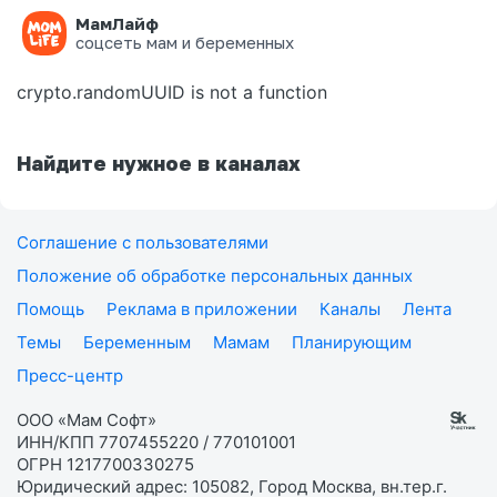
МамЛайф
Ошибка на странице
соцсеть мам и беременных
crypto.randomUUID is not a function
Найдите нужное в каналах
Соглашение с пользователями
Положение об обработке персональных данных
Помощь
Реклама в приложении
Каналы
Лента
Темы
Беременным
Мамам
Планирующим
Пресс-центр
ООО «Мам Софт»
ИНН/КПП 7707455220 / 770101001
ОГРН 1217700330275
Юридический адрес: 105082, Город Москва, вн.тер.г.