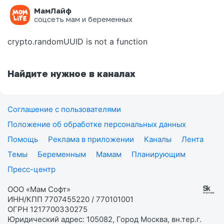
МамЛайф
Ошибка на странице
соцсеть мам и беременных
crypto.randomUUID is not a function
Найдите нужное в каналах
Соглашение с пользователями
Положение об обработке персональных данных
Помощь
Реклама в приложении
Каналы
Лента
Темы
Беременным
Мамам
Планирующим
Пресс-центр
ООО «Мам Софт»
ИНН/КПП 7707455220 / 770101001
ОГРН 1217700330275
Юридический адрес: 105082, Город Москва, вн.тер.г.