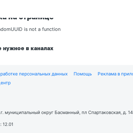
а на странице
ndomUUID is not a function
 нужное в каналах
работке персональных данных
Помощь
Реклама в при
центр
г. муниципальный округ Басманный, пл Спартаковская, д. 14,
 12.01