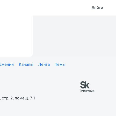
Войти
ложении
Каналы
Лента
Темы
 стр. 2, помещ. 7Н