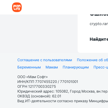
Ошибк
crypto.ra
Найдите
Соглашение с пользователями
Положение об об
Беременным
Мамам
Планирующим
Пресс-
ООО «Мам Софт»
ИНН/КПП 7707455220 / 770101001
ОГРН 1217700330275
Юридический адрес: 105082, Город Москва, вн.тер.
ОКВЭД (основной): 62.01
Вид ИТ-деятельности согласно приказу Минцифры: