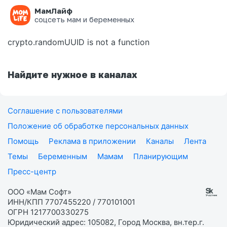
МамЛайф
Ошибка на странице
соцсеть мам и беременных
crypto.randomUUID is not a function
Найдите нужное в каналах
Соглашение с пользователями
Положение об обработке персональных данных
Помощь
Реклама в приложении
Каналы
Лента
Темы
Беременным
Мамам
Планирующим
Пресс-центр
ООО «Мам Софт»
ИНН/КПП 7707455220 / 770101001
ОГРН 1217700330275
Юридический адрес: 105082, Город Москва, вн.тер.г.