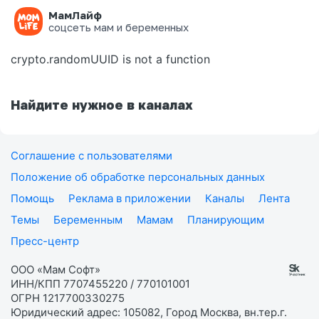
МамЛайф
Ошибка на странице
соцсеть мам и беременных
crypto.randomUUID is not a function
Найдите нужное в каналах
Соглашение с пользователями
Положение об обработке персональных данных
Помощь
Реклама в приложении
Каналы
Лента
Темы
Беременным
Мамам
Планирующим
Пресс-центр
ООО «Мам Софт»
ИНН/КПП 7707455220 / 770101001
ОГРН 1217700330275
Юридический адрес: 105082, Город Москва, вн.тер.г.