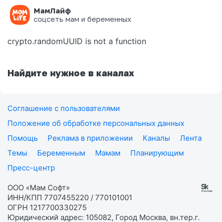
МамЛайф
Ошибка на странице
соцсеть мам и беременных
crypto.randomUUID is not a function
Найдите нужное в каналах
Соглашение с пользователями
Положение об обработке персональных данных
Помощь
Реклама в приложении
Каналы
Лента
Темы
Беременным
Мамам
Планирующим
Пресс-центр
ООО «Мам Софт»
ИНН/КПП 7707455220 / 770101001
ОГРН 1217700330275
Юридический адрес: 105082, Город Москва, вн.тер.г.