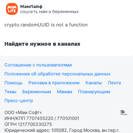
МамЛайф
Ошибка на странице
соцсеть мам и беременных
crypto.randomUUID is not a function
Найдите нужное в каналах
Соглашение с пользователями
Положение об обработке персональных данных
Помощь
Реклама в приложении
Каналы
Лента
Темы
Беременным
Мамам
Планирующим
Пресс-центр
ООО «Мам Софт»
ИНН/КПП 7707455220 / 770101001
ОГРН 1217700330275
Юридический адрес: 105082, Город Москва, вн.тер.г.