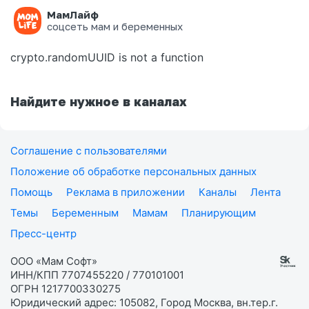
МамЛайф
Ошибка на странице
соцсеть мам и беременных
crypto.randomUUID is not a function
Найдите нужное в каналах
Соглашение с пользователями
Положение об обработке персональных данных
Помощь
Реклама в приложении
Каналы
Лента
Темы
Беременным
Мамам
Планирующим
Пресс-центр
ООО «Мам Софт»
ИНН/КПП 7707455220 / 770101001
ОГРН 1217700330275
Юридический адрес: 105082, Город Москва, вн.тер.г.