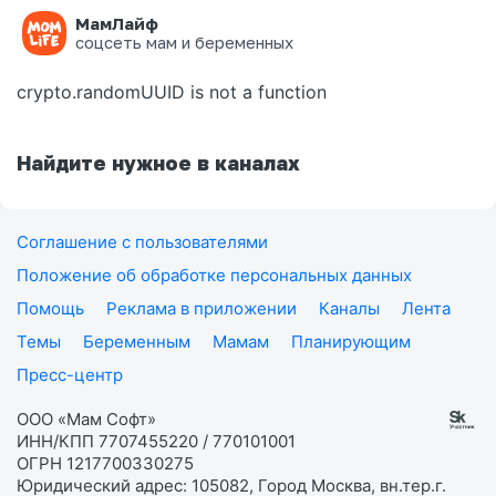
МамЛайф
Ошибка на странице
соцсеть мам и беременных
crypto.randomUUID is not a function
Найдите нужное в каналах
Соглашение с пользователями
Положение об обработке персональных данных
Помощь
Реклама в приложении
Каналы
Лента
Темы
Беременным
Мамам
Планирующим
Пресс-центр
ООО «Мам Софт»
ИНН/КПП 7707455220 / 770101001
ОГРН 1217700330275
Юридический адрес: 105082, Город Москва, вн.тер.г.