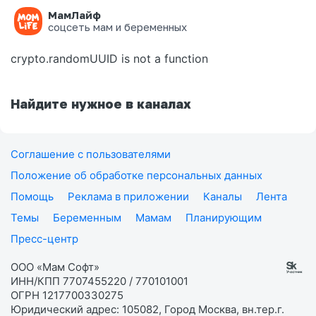
МамЛайф
Ошибка на странице
соцсеть мам и беременных
crypto.randomUUID is not a function
Найдите нужное в каналах
Соглашение с пользователями
Положение об обработке персональных данных
Помощь
Реклама в приложении
Каналы
Лента
Темы
Беременным
Мамам
Планирующим
Пресс-центр
ООО «Мам Софт»
ИНН/КПП 7707455220 / 770101001
ОГРН 1217700330275
Юридический адрес: 105082, Город Москва, вн.тер.г.