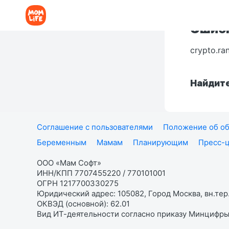
Ошибк
crypto.ra
Найдите
Соглашение с пользователями
Положение об об
Беременным
Мамам
Планирующим
Пресс-
ООО «Мам Софт»
ИНН/КПП 7707455220 / 770101001
ОГРН 1217700330275
Юридический адрес: 105082, Город Москва, вн.тер.
ОКВЭД (основной): 62.01
Вид ИТ-деятельности согласно приказу Минцифры: