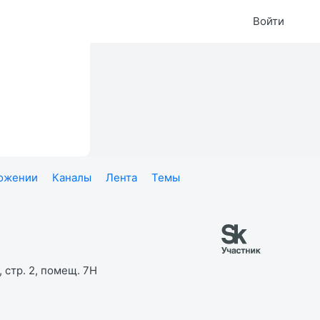
Войти
ложении
Каналы
Лента
Темы
 стр. 2, помещ. 7Н