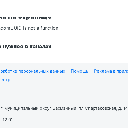
а на странице
ndomUUID is not a function
 нужное в каналах
работке персональных данных
Помощь
Реклама в при
центр
г. муниципальный округ Басманный, пл Спартаковская, д. 14,
 12.01