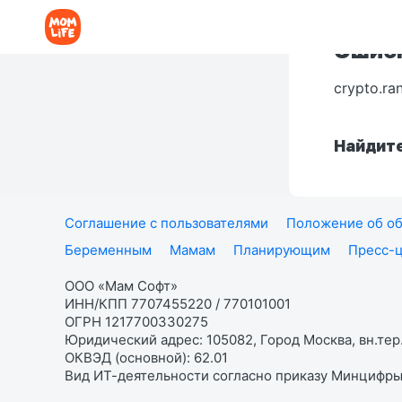
Ошибк
crypto.ra
Найдите
Соглашение с пользователями
Положение об об
Беременным
Мамам
Планирующим
Пресс-
ООО «Мам Софт»
ИНН/КПП 7707455220 / 770101001
ОГРН 1217700330275
Юридический адрес: 105082, Город Москва, вн.тер.
ОКВЭД (основной): 62.01
Вид ИТ-деятельности согласно приказу Минцифры: