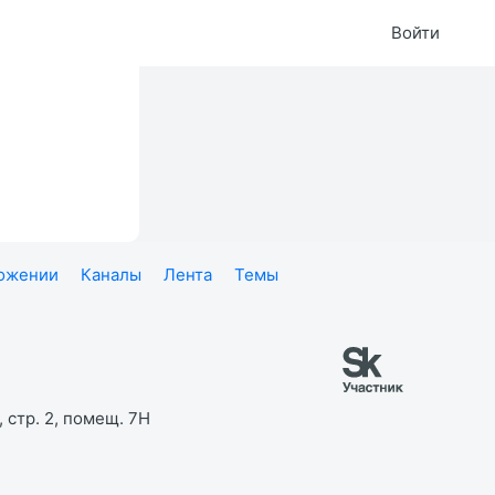
Войти
ложении
Каналы
Лента
Темы
 стр. 2, помещ. 7Н