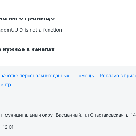
а на странице
ndomUUID is not a function
 нужное в каналах
работке персональных данных
Помощь
Реклама в при
центр
г. муниципальный округ Басманный, пл Спартаковская, д. 14,
 12.01