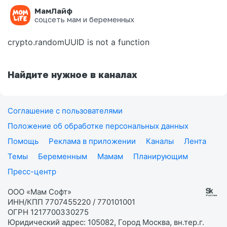
МамЛайф
Ошибка на странице
соцсеть мам и беременных
crypto.randomUUID is not a function
Найдите нужное в каналах
Соглашение с пользователями
Положение об обработке персональных данных
Помощь
Реклама в приложении
Каналы
Лента
Темы
Беременным
Мамам
Планирующим
Пресс-центр
ООО «Мам Софт»
ИНН/КПП 7707455220 / 770101001
ОГРН 1217700330275
Юридический адрес: 105082, Город Москва, вн.тер.г.