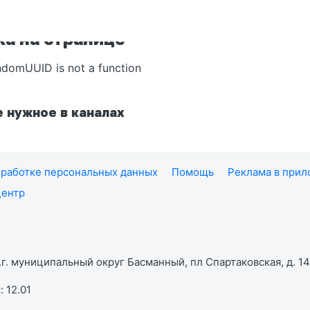
а на странице
ndomUUID is not a function
 нужное в каналах
работке персональных данных
Помощь
Реклама в при
центр
г. муниципальный округ Басманный, пл Спартаковская, д. 14,
 12.01