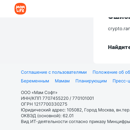
Ошибк
crypto.ra
Найдите
Соглашение с пользователями
Положение об об
Беременным
Мамам
Планирующим
Пресс-
ООО «Мам Софт»
ИНН/КПП 7707455220 / 770101001
ОГРН 1217700330275
Юридический адрес: 105082, Город Москва, вн.тер.
ОКВЭД (основной): 62.01
Вид ИТ-деятельности согласно приказу Минцифры: