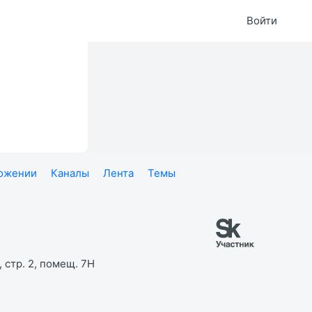
Войти
ложении
Каналы
Лента
Темы
 стр. 2, помещ. 7Н