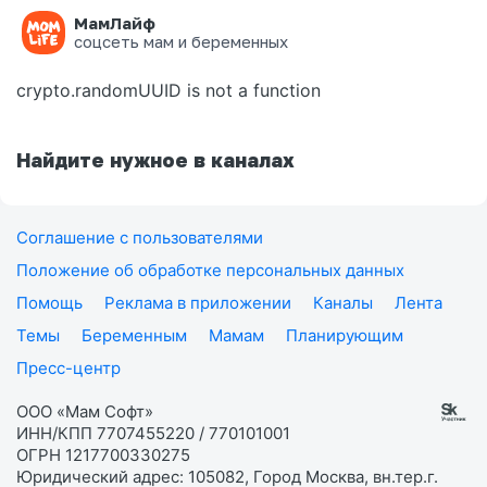
МамЛайф
Ошибка на странице
соцсеть мам и беременных
crypto.randomUUID is not a function
Найдите нужное в каналах
Соглашение с пользователями
Положение об обработке персональных данных
Помощь
Реклама в приложении
Каналы
Лента
Темы
Беременным
Мамам
Планирующим
Пресс-центр
ООО «Мам Софт»
ИНН/КПП 7707455220 / 770101001
ОГРН 1217700330275
Юридический адрес: 105082, Город Москва, вн.тер.г.