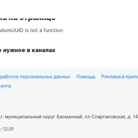
а на странице
ndomUUID is not a function
 нужное в каналах
работке персональных данных
Помощь
Реклама в при
центр
г. муниципальный округ Басманный, пл Спартаковская, д. 14,
 12.01