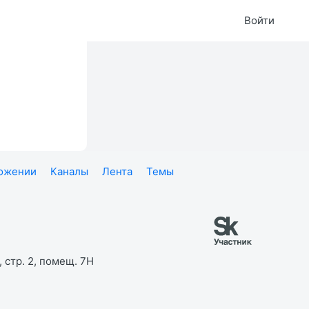
Войти
ложении
Каналы
Лента
Темы
 стр. 2, помещ. 7Н