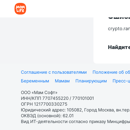
Ошибк
crypto.ra
Найдите
Соглашение с пользователями
Положение об об
Беременным
Мамам
Планирующим
Пресс-
ООО «Мам Софт»
ИНН/КПП 7707455220 / 770101001
ОГРН 1217700330275
Юридический адрес: 105082, Город Москва, вн.тер.
ОКВЭД (основной): 62.01
Вид ИТ-деятельности согласно приказу Минцифры: