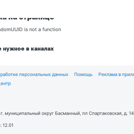
а на странице
ndomUUID is not a function
 нужное в каналах
работке персональных данных
Помощь
Реклама в при
центр
г. муниципальный округ Басманный, пл Спартаковская, д. 14,
 12.01