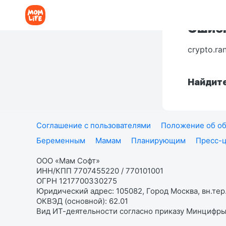
Ошибк
crypto.ra
Найдите
Соглашение с пользователями
Положение об об
Беременным
Мамам
Планирующим
Пресс-
ООО «Мам Софт»
ИНН/КПП 7707455220 / 770101001
ОГРН 1217700330275
Юридический адрес: 105082, Город Москва, вн.тер.
ОКВЭД (основной): 62.01
Вид ИТ-деятельности согласно приказу Минцифры: