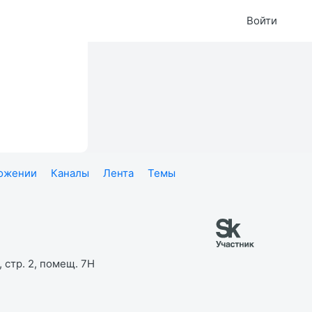
Войти
ложении
Каналы
Лента
Темы
 стр. 2, помещ. 7Н