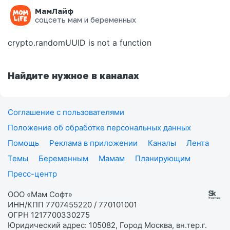
МамЛайф
Ошибка на странице
соцсеть мам и беременных
crypto.randomUUID is not a function
Найдите нужное в каналах
Соглашение с пользователями
Положение об обработке персональных данных
Помощь
Реклама в приложении
Каналы
Лента
Темы
Беременным
Мамам
Планирующим
Пресс-центр
ООО «Мам Софт»
ИНН/КПП 7707455220 / 770101001
ОГРН 1217700330275
Юридический адрес: 105082, Город Москва, вн.тер.г.