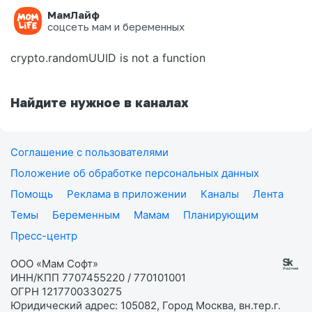
МамЛайф
Ошибка на странице
соцсеть мам и беременных
crypto.randomUUID is not a function
Найдите нужное в каналах
Соглашение с пользователями
Положение об обработке персональных данных
Помощь
Реклама в приложении
Каналы
Лента
Темы
Беременным
Мамам
Планирующим
Пресс-центр
ООО «Мам Софт»
ИНН/КПП 7707455220 / 770101001
ОГРН 1217700330275
Юридический адрес: 105082, Город Москва, вн.тер.г.