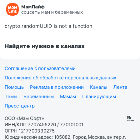
МамЛайф
Ошибка на странице
соцсеть мам и беременных
crypto.randomUUID is not a function
Найдите нужное в каналах
Соглашение с пользователями
Положение об обработке персональных данных
Помощь
Реклама в приложении
Каналы
Лента
Темы
Беременным
Мамам
Планирующим
Пресс-центр
ООО «Мам Софт»
ИНН/КПП 7707455220 / 770101001
ОГРН 1217700330275
Юридический адрес: 105082, Город Москва, вн.тер.г.