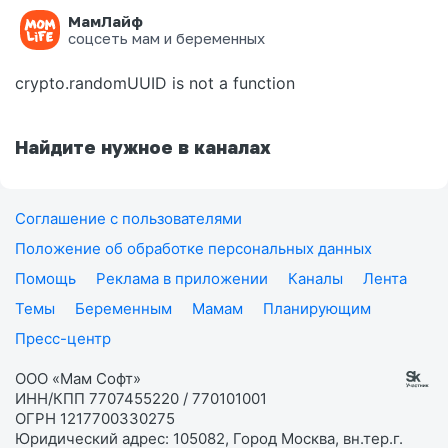
МамЛайф
Ошибка на странице
соцсеть мам и беременных
crypto.randomUUID is not a function
Найдите нужное в каналах
Соглашение с пользователями
Положение об обработке персональных данных
Помощь
Реклама в приложении
Каналы
Лента
Темы
Беременным
Мамам
Планирующим
Пресс-центр
ООО «Мам Софт»
ИНН/КПП 7707455220 / 770101001
ОГРН 1217700330275
Юридический адрес: 105082, Город Москва, вн.тер.г.