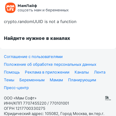
МамЛайф
Ошибка на странице
соцсеть мам и беременных
crypto.randomUUID is not a function
Найдите нужное в каналах
Соглашение с пользователями
Положение об обработке персональных данных
Помощь
Реклама в приложении
Каналы
Лента
Темы
Беременным
Мамам
Планирующим
Пресс-центр
ООО «Мам Софт»
ИНН/КПП 7707455220 / 770101001
ОГРН 1217700330275
Юридический адрес: 105082, Город Москва, вн.тер.г.