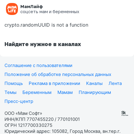
МамЛайф
Ошибка на странице
соцсеть мам и беременных
crypto.randomUUID is not a function
Найдите нужное в каналах
Соглашение с пользователями
Положение об обработке персональных данных
Помощь
Реклама в приложении
Каналы
Лента
Темы
Беременным
Мамам
Планирующим
Пресс-центр
ООО «Мам Софт»
ИНН/КПП 7707455220 / 770101001
ОГРН 1217700330275
Юридический адрес: 105082, Город Москва, вн.тер.г.