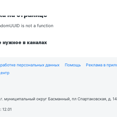
а на странице
ndomUUID is not a function
 нужное в каналах
работке персональных данных
Помощь
Реклама в при
центр
г. муниципальный округ Басманный, пл Спартаковская, д. 14,
 12.01