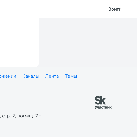
Войти
ложении
Каналы
Лента
Темы
 стр. 2, помещ. 7Н