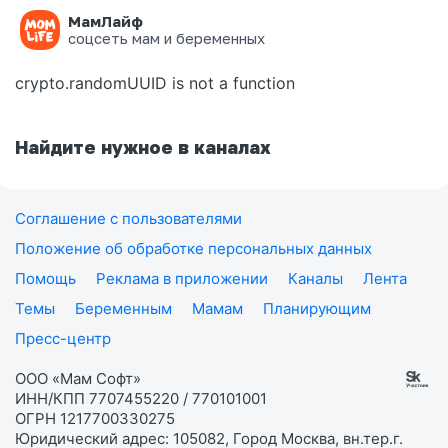
МамЛайф
Ошибка на странице
соцсеть мам и беременных
crypto.randomUUID is not a function
Найдите нужное в каналах
Соглашение с пользователями
Положение об обработке персональных данных
Помощь
Реклама в приложении
Каналы
Лента
Темы
Беременным
Мамам
Планирующим
Пресс-центр
ООО «Мам Софт»
ИНН/КПП 7707455220 / 770101001
ОГРН 1217700330275
Юридический адрес: 105082, Город Москва, вн.тер.г.