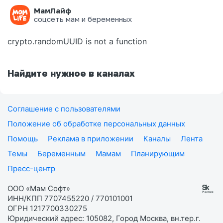
МамЛайф
Ошибка на странице
соцсеть мам и беременных
crypto.randomUUID is not a function
Найдите нужное в каналах
Соглашение с пользователями
Положение об обработке персональных данных
Помощь
Реклама в приложении
Каналы
Лента
Темы
Беременным
Мамам
Планирующим
Пресс-центр
ООО «Мам Софт»
ИНН/КПП 7707455220 / 770101001
ОГРН 1217700330275
Юридический адрес: 105082, Город Москва, вн.тер.г.