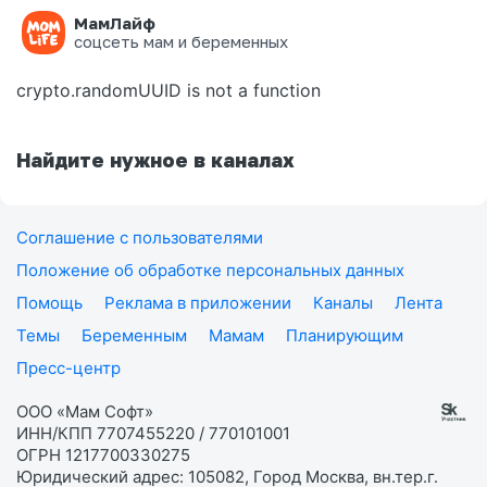
МамЛайф
Ошибка на странице
соцсеть мам и беременных
crypto.randomUUID is not a function
Найдите нужное в каналах
Соглашение с пользователями
Положение об обработке персональных данных
Помощь
Реклама в приложении
Каналы
Лента
Темы
Беременным
Мамам
Планирующим
Пресс-центр
ООО «Мам Софт»
ИНН/КПП 7707455220 / 770101001
ОГРН 1217700330275
Юридический адрес: 105082, Город Москва, вн.тер.г.