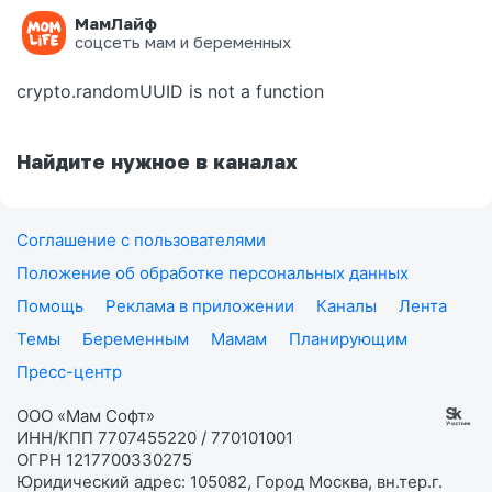
МамЛайф
Ошибка на странице
соцсеть мам и беременных
crypto.randomUUID is not a function
Найдите нужное в каналах
Соглашение с пользователями
Положение об обработке персональных данных
Помощь
Реклама в приложении
Каналы
Лента
Темы
Беременным
Мамам
Планирующим
Пресс-центр
ООО «Мам Софт»
ИНН/КПП 7707455220 / 770101001
ОГРН 1217700330275
Юридический адрес: 105082, Город Москва, вн.тер.г.