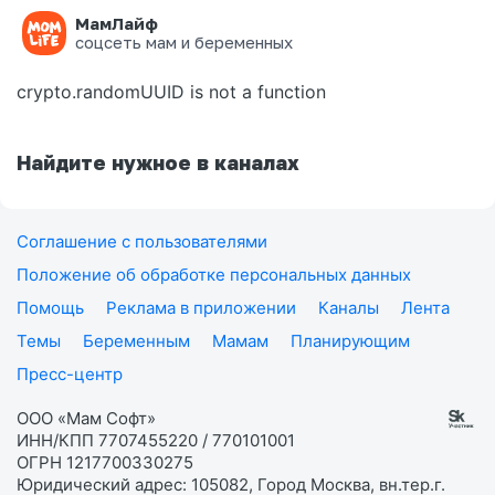
МамЛайф
Ошибка на странице
соцсеть мам и беременных
crypto.randomUUID is not a function
Найдите нужное в каналах
Соглашение с пользователями
Положение об обработке персональных данных
Помощь
Реклама в приложении
Каналы
Лента
Темы
Беременным
Мамам
Планирующим
Пресс-центр
ООО «Мам Софт»
ИНН/КПП 7707455220 / 770101001
ОГРН 1217700330275
Юридический адрес: 105082, Город Москва, вн.тер.г.