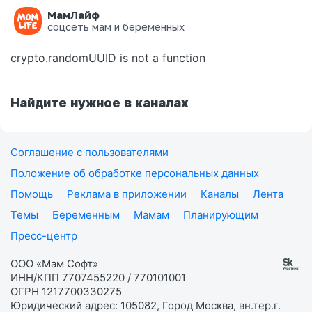
МамЛайф
Ошибка на странице
соцсеть мам и беременных
crypto.randomUUID is not a function
Найдите нужное в каналах
Соглашение с пользователями
Положение об обработке персональных данных
Помощь
Реклама в приложении
Каналы
Лента
Темы
Беременным
Мамам
Планирующим
Пресс-центр
ООО «Мам Софт»
ИНН/КПП 7707455220 / 770101001
ОГРН 1217700330275
Юридический адрес: 105082, Город Москва, вн.тер.г.