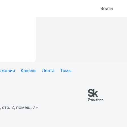
Войти
ложении
Каналы
Лента
Темы
 стр. 2, помещ. 7Н