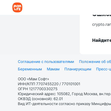
Ошибк
crypto.ra
Найдите
Соглашение с пользователями
Положение об об
Беременным
Мамам
Планирующим
Пресс-
ООО «Мам Софт»
ИНН/КПП 7707455220 / 770101001
ОГРН 1217700330275
Юридический адрес: 105082, Город Москва, вн.тер.
ОКВЭД (основной): 62.01
Вид ИТ-деятельности согласно приказу Минцифры: