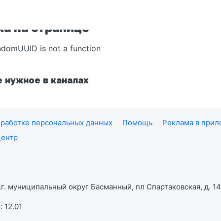
а на странице
ndomUUID is not a function
 нужное в каналах
работке персональных данных
Помощь
Реклама в при
центр
г. муниципальный округ Басманный, пл Спартаковская, д. 14,
 12.01