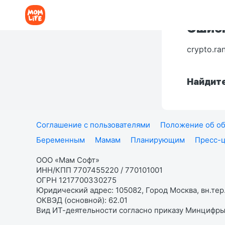
Ошибк
crypto.ra
Найдите
Соглашение с пользователями
Положение об об
Беременным
Мамам
Планирующим
Пресс-
ООО «Мам Софт»
ИНН/КПП 7707455220 / 770101001
ОГРН 1217700330275
Юридический адрес: 105082, Город Москва, вн.тер.
ОКВЭД (основной): 62.01
Вид ИТ-деятельности согласно приказу Минцифры: