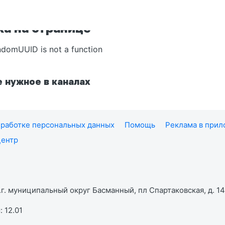
а на странице
ndomUUID is not a function
 нужное в каналах
работке персональных данных
Помощь
Реклама в при
центр
г. муниципальный округ Басманный, пл Спартаковская, д. 14,
 12.01