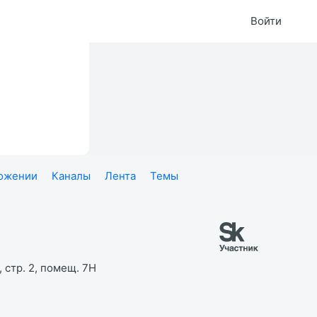
Войти
ложении
Каналы
Лента
Темы
 стр. 2, помещ. 7Н