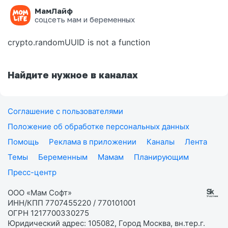
МамЛайф
Ошибка на странице
соцсеть мам и беременных
crypto.randomUUID is not a function
Найдите нужное в каналах
Соглашение с пользователями
Положение об обработке персональных данных
Помощь
Реклама в приложении
Каналы
Лента
Темы
Беременным
Мамам
Планирующим
Пресс-центр
ООО «Мам Софт»
ИНН/КПП 7707455220 / 770101001
ОГРН 1217700330275
Юридический адрес: 105082, Город Москва, вн.тер.г.