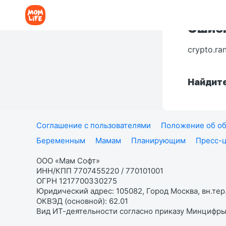
Ошибк
crypto.ra
Найдите
Соглашение с пользователями
Положение об об
Беременным
Мамам
Планирующим
Пресс-
ООО «Мам Софт»
ИНН/КПП 7707455220 / 770101001
ОГРН 1217700330275
Юридический адрес: 105082, Город Москва, вн.тер.
ОКВЭД (основной): 62.01
Вид ИТ-деятельности согласно приказу Минцифры: