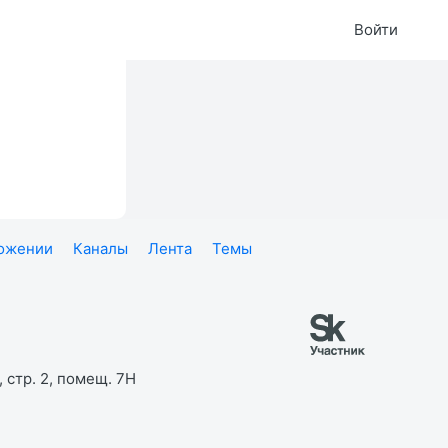
Войти
ложении
Каналы
Лента
Темы
 стр. 2, помещ. 7Н