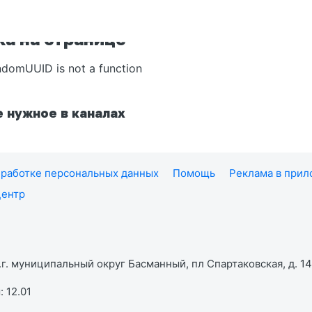
а на странице
ndomUUID is not a function
 нужное в каналах
работке персональных данных
Помощь
Реклама в при
центр
г. муниципальный округ Басманный, пл Спартаковская, д. 14,
 12.01