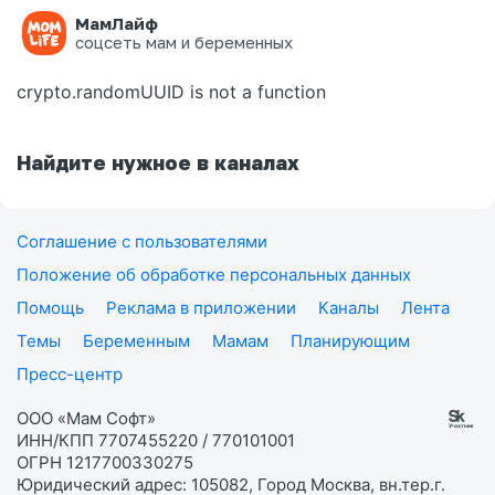
МамЛайф
Ошибка на странице
соцсеть мам и беременных
crypto.randomUUID is not a function
Найдите нужное в каналах
Соглашение с пользователями
Положение об обработке персональных данных
Помощь
Реклама в приложении
Каналы
Лента
Темы
Беременным
Мамам
Планирующим
Пресс-центр
ООО «Мам Софт»
ИНН/КПП 7707455220 / 770101001
ОГРН 1217700330275
Юридический адрес: 105082, Город Москва, вн.тер.г.