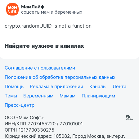
МамЛайф
Ошибка на странице
соцсеть мам и беременных
crypto.randomUUID is not a function
Найдите нужное в каналах
Соглашение с пользователями
Положение об обработке персональных данных
Помощь
Реклама в приложении
Каналы
Лента
Темы
Беременным
Мамам
Планирующим
Пресс-центр
ООО «Мам Софт»
ИНН/КПП 7707455220 / 770101001
ОГРН 1217700330275
Юридический адрес: 105082, Город Москва, вн.тер.г.