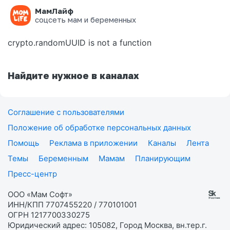
МамЛайф
Ошибка на странице
соцсеть мам и беременных
crypto.randomUUID is not a function
Найдите нужное в каналах
Соглашение с пользователями
Положение об обработке персональных данных
Помощь
Реклама в приложении
Каналы
Лента
Темы
Беременным
Мамам
Планирующим
Пресс-центр
ООО «Мам Софт»
ИНН/КПП 7707455220 / 770101001
ОГРН 1217700330275
Юридический адрес: 105082, Город Москва, вн.тер.г.