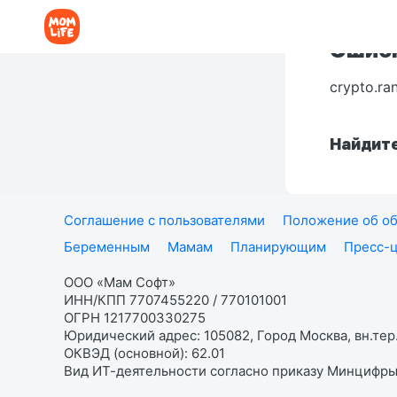
Ошибк
crypto.ra
Найдите
Соглашение с пользователями
Положение об об
Беременным
Мамам
Планирующим
Пресс-
ООО «Мам Софт»
ИНН/КПП 7707455220 / 770101001
ОГРН 1217700330275
Юридический адрес: 105082, Город Москва, вн.тер.
ОКВЭД (основной): 62.01
Вид ИТ-деятельности согласно приказу Минцифры: