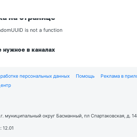
а на странице
ndomUUID is not a function
 нужное в каналах
работке персональных данных
Помощь
Реклама в при
центр
г. муниципальный округ Басманный, пл Спартаковская, д. 14,
 12.01