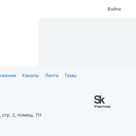
Войти
ложении
Каналы
Лента
Темы
 стр. 2, помещ. 7Н