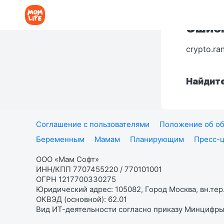
Ошибк
crypto.ra
Найдите
Соглашение с пользователями
Положение об об
Беременным
Мамам
Планирующим
Пресс-
ООО «Мам Софт»
ИНН/КПП 7707455220 / 770101001
ОГРН 1217700330275
Юридический адрес: 105082, Город Москва, вн.тер.
ОКВЭД (основной): 62.01
Вид ИТ-деятельности согласно приказу Минцифры: