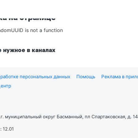
а на странице
ndomUUID is not a function
 нужное в каналах
работке персональных данных
Помощь
Реклама в при
центр
г. муниципальный округ Басманный, пл Спартаковская, д. 14,
 12.01