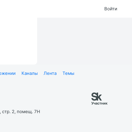
Войти
ложении
Каналы
Лента
Темы
 стр. 2, помещ. 7Н