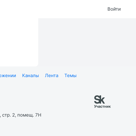
Войти
ложении
Каналы
Лента
Темы
 стр. 2, помещ. 7Н