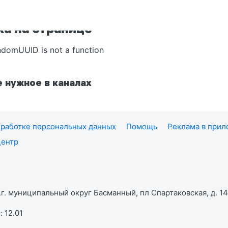
а на странице
ndomUUID is not a function
 нужное в каналах
работке персональных данных
Помощь
Реклама в при
центр
г. муниципальный округ Басманный, пл Спартаковская, д. 14,
 12.01