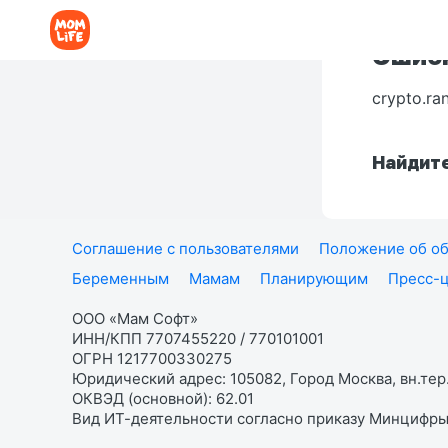
Ошибк
crypto.ra
Найдите
Соглашение с пользователями
Положение об об
Беременным
Мамам
Планирующим
Пресс-
ООО «Мам Софт»
ИНН/КПП 7707455220 / 770101001
ОГРН 1217700330275
Юридический адрес: 105082, Город Москва, вн.тер.
ОКВЭД (основной): 62.01
Вид ИТ-деятельности согласно приказу Минцифры: