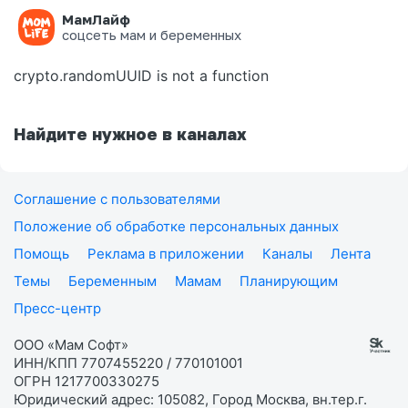
МамЛайф
Ошибка на странице
соцсеть мам и беременных
crypto.randomUUID is not a function
Найдите нужное в каналах
Соглашение с пользователями
Положение об обработке персональных данных
Помощь
Реклама в приложении
Каналы
Лента
Темы
Беременным
Мамам
Планирующим
Пресс-центр
ООО «Мам Софт»
ИНН/КПП 7707455220 / 770101001
ОГРН 1217700330275
Юридический адрес: 105082, Город Москва, вн.тер.г.