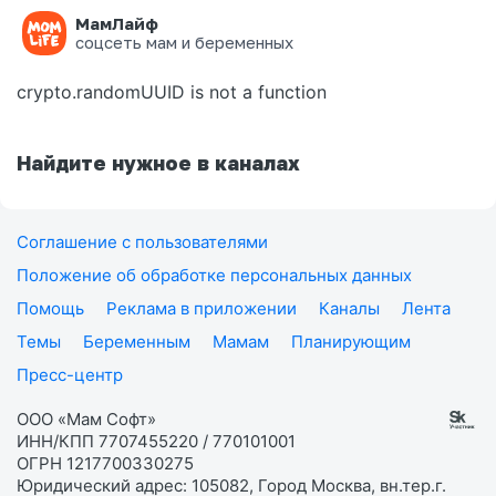
МамЛайф
Ошибка на странице
соцсеть мам и беременных
crypto.randomUUID is not a function
Найдите нужное в каналах
Соглашение с пользователями
Положение об обработке персональных данных
Помощь
Реклама в приложении
Каналы
Лента
Темы
Беременным
Мамам
Планирующим
Пресс-центр
ООО «Мам Софт»
ИНН/КПП 7707455220 / 770101001
ОГРН 1217700330275
Юридический адрес: 105082, Город Москва, вн.тер.г.