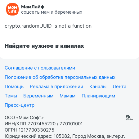
МамЛайф
Ошибка на странице
соцсеть мам и беременных
crypto.randomUUID is not a function
Найдите нужное в каналах
Соглашение с пользователями
Положение об обработке персональных данных
Помощь
Реклама в приложении
Каналы
Лента
Темы
Беременным
Мамам
Планирующим
Пресс-центр
ООО «Мам Софт»
ИНН/КПП 7707455220 / 770101001
ОГРН 1217700330275
Юридический адрес: 105082, Город Москва, вн.тер.г.