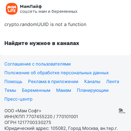
МамЛайф
Ошибка на странице
соцсеть мам и беременных
crypto.randomUUID is not a function
Найдите нужное в каналах
Соглашение с пользователями
Положение об обработке персональных данных
Помощь
Реклама в приложении
Каналы
Лента
Темы
Беременным
Мамам
Планирующим
Пресс-центр
ООО «Мам Софт»
ИНН/КПП 7707455220 / 770101001
ОГРН 1217700330275
Юридический адрес: 105082, Город Москва, вн.тер.г.