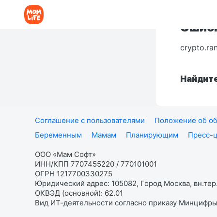
Ошибк
crypto.ra
Найдите
Соглашение с пользователями
Положение об об
Беременным
Мамам
Планирующим
Пресс-
ООО «Мам Софт»
ИНН/КПП 7707455220 / 770101001
ОГРН 1217700330275
Юридический адрес: 105082, Город Москва, вн.тер.
ОКВЭД (основной): 62.01
Вид ИТ-деятельности согласно приказу Минцифры: