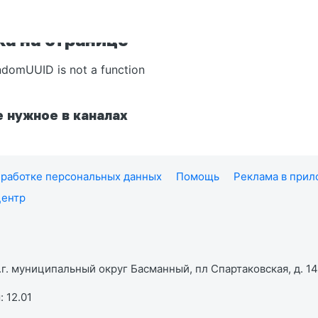
а на странице
ndomUUID is not a function
 нужное в каналах
работке персональных данных
Помощь
Реклама в при
центр
г. муниципальный округ Басманный, пл Спартаковская, д. 14,
 12.01