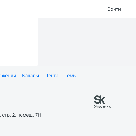
Войти
ложении
Каналы
Лента
Темы
 стр. 2, помещ. 7Н