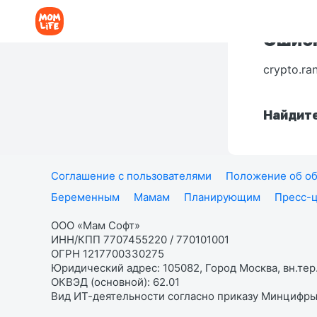
Ошибк
crypto.ra
Найдите
Соглашение с пользователями
Положение об об
Беременным
Мамам
Планирующим
Пресс-
ООО «Мам Софт»
ИНН/КПП 7707455220 / 770101001
ОГРН 1217700330275
Юридический адрес: 105082, Город Москва, вн.тер.
ОКВЭД (основной): 62.01
Вид ИТ-деятельности согласно приказу Минцифры: