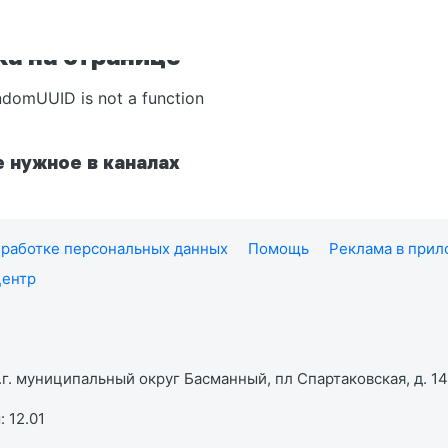
а на странице
ndomUUID is not a function
 нужное в каналах
работке персональных данных
Помощь
Реклама в при
центр
г. муниципальный округ Басманный, пл Спартаковская, д. 14,
 12.01