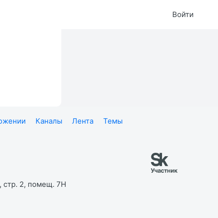
Войти
ложении
Каналы
Лента
Темы
 стр. 2, помещ. 7Н