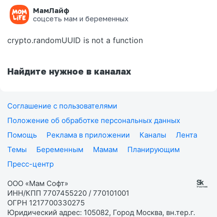
МамЛайф
Ошибка на странице
соцсеть мам и беременных
crypto.randomUUID is not a function
Найдите нужное в каналах
Соглашение с пользователями
Положение об обработке персональных данных
Помощь
Реклама в приложении
Каналы
Лента
Темы
Беременным
Мамам
Планирующим
Пресс-центр
ООО «Мам Софт»
ИНН/КПП 7707455220 / 770101001
ОГРН 1217700330275
Юридический адрес: 105082, Город Москва, вн.тер.г.